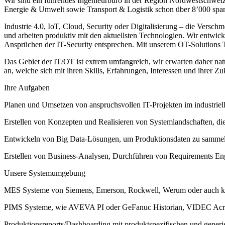
Wir sind ein führendes Ingenieurbüro in der Region Nordwestschwei
Energie & Umwelt sowie Transport & Logistik schon über 8’000 spann
Industrie 4.0, IoT, Cloud, Security oder Digitalisierung – die Versc
und arbeiten produktiv mit den aktuellsten Technologien. Wir entwi
Ansprüchen der IT-Security entsprechen. Mit unserem OT-Solutions 
Das Gebiet der IT/OT ist extrem umfangreich, wir erwarten daher natü
an, welche sich mit ihren Skills, Erfahrungen, Interessen und ihrer Z
Ihre Aufgaben
Planen und Umsetzen von anspruchsvollen IT-Projekten im industrie
Erstellen von Konzepten und Realisieren von Systemlandschaften, die
Entwickeln von Big Data-Lösungen, um Produktionsdaten zu sammeln,
Erstellen von Business-Analysen, Durchführen von Requirements En
Unsere Systemumgebung
MES Systeme von Siemens, Emerson, Rockwell, Werum oder auch 
PIMS Systeme, wie AVEVA PI oder GeFanuc Historian, VIDEC Ac
Produktionsreports/Dashboarding mit produktspezifischen und generi