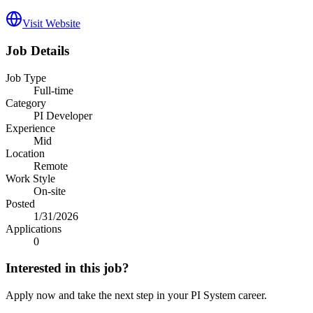
Visit Website
Job Details
Job Type
Full-time
Category
PI Developer
Experience
Mid
Location
Remote
Work Style
On-site
Posted
1/31/2026
Applications
0
Interested in this job?
Apply now and take the next step in your PI System career.