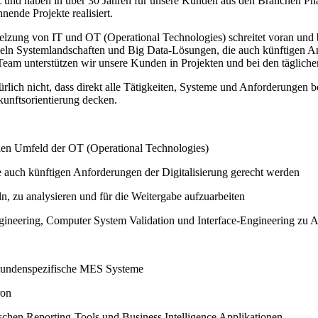
z und haben in über 30 Jahren für unsere Kunden aus den Branchen Ph
ende Projekte realisiert.
hmelzung von IT und OT (Operational Technologies) schreitet voran und
ckeln Systemlandschaften und Big Data-Lösungen, die auch künftigen 
Team unterstützen wir unsere Kunden in Projekten und bei den täglich
rlich nicht, dass direkt alle Tätigkeiten, Systeme und Anforderungen be
ukunftsorientierung decken.
llen Umfeld der OT (Operational Technologies)
 auch künftigen Anforderungen der Digitalisierung gerecht werden
 zu analysieren und für die Weitergabe aufzuarbeiten
gineering, Computer System Validation und Interface-Engineering zu
kundenspezifische MES Systeme
ron
schen Reporting-Tools und Business Intelligence Applikationen